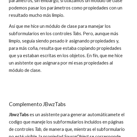
parámetros, sin embargo, si utilizamos un módulo de clase 
podemos pasar los parámetros como propiedades con un 
resultado mucho más limpio.
Así que me hice un módulo de clase para manejar los 
subformularios en los controles 
Tabs.
 Pero, aunque más 
limpio, seguía siendo pesado ir asignando propiedades y, 
para más coña, resulta que estaba copiando propiedades 
que ya estaban escritas en los objetos. En fin, que me hice 
un asistente que asignara por mí esas propiedades al 
módulo de clase.
Complemento JBwzTabs
JbwzTabs 
es un asistente para generar automáticamete el 
codigo que maneje los subformularios incluidos en páginas 
de controles 
Tab
, de manera que, mientras el subformulario 
no esté visible, la propiedad 
SourceObject 
se corresponde 